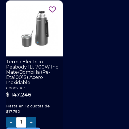
Termo Electrico
Peabody 1Lt 700W Inc
Mate/Bombilla (Pe-
Eta1001S) Acero
Inoxidable
00002003
$ 147.246
Hasta en
12
cuotas de
$17.792
Cantidad