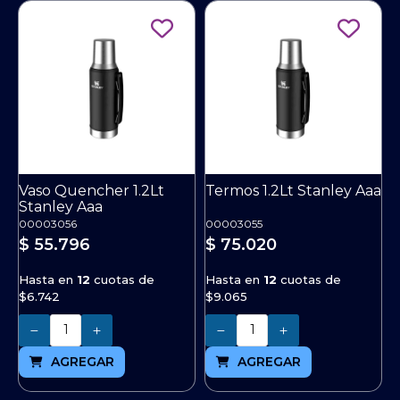
Vaso Quencher 1.2Lt
Termos 1.2Lt Stanley Aaa
Stanley Aaa
00003056
00003055
$ 55.796
$ 75.020
Hasta en
12
cuotas de
Hasta en
12
cuotas de
$6.742
$9.065
Cantidad
Cantidad
AGREGAR
AGREGAR