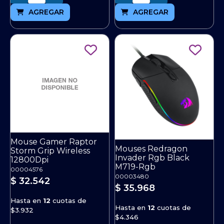
AGREGAR
AGREGAR
Mouse Gamer Raptor
Mouses Redragon
Storm Grip Wireless
Invader Rgb Black
12800Dpi
M719-Rgb
00004576
00003480
$ 32.542
$ 35.968
Hasta en
12
cuotas de
Hasta en
12
cuotas de
$3.932
$4.346