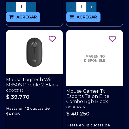
Cantidad
Cantidad
AGREGAR
AGREGAR
Mouse Logitech Wir
M350S Pebble 2 Black
00003193
Mouse Gamer Tt
Esports Talon Elite
$ 39.770
Combo Rgb Black
00004596
Hasta en
12
cuotas de
$ 40.250
$4.806
Hasta en
12
cuotas de