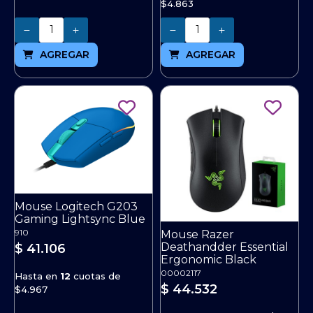
$4.863
Cantidad
Cantidad
AGREGAR
AGREGAR
Mouse Logitech G203
Gaming Lightsync Blue
910
Mouse Razer
Deathandder Essential
$ 41.106
Ergonomic Black
00002117
Hasta en
12
cuotas de
$ 44.532
$4.967