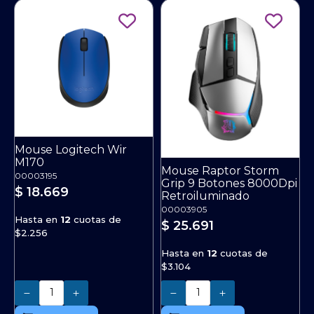
Mouse Logitech Wir
M170
Mouse Raptor Storm
00003195
Grip 9 Botones 8000Dpi
$ 18.669
Retroiluminado
00003905
Hasta en
12
cuotas de
$ 25.691
$2.256
Hasta en
12
cuotas de
$3.104
Cantidad
Cantidad