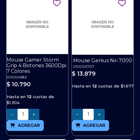
Mouse Gamer Storm
Mouse Genius Nx-7000
Grip 4 Botones 3600Dpi
00000707
7 Colores
$ 13.879
00004582
$ 10.790
Hasta en
12
cuotas de
$1.677
Hasta en
12
cuotas de
$1.304
Cantidad
Cantidad
AGREGAR
AGREGAR