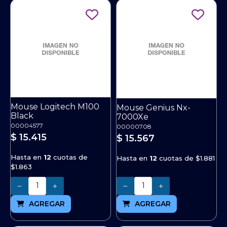
Mouse Logitech M100
Mouse Genius Nx-
Black
7000Xe
00004577
00000708
$ 15.415
$ 15.567
Hasta en
12
cuotas de
Hasta en
12
cuotas de
$1.881
$1.863
Cantidad
Cantidad
AGREGAR
AGREGAR