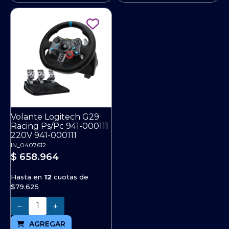
Volante Logitech G29
Racing Ps/Pc 941-000111
220V 941-000111
IN_0407612
$ 658.964
Hasta en
12
cuotas de
$79.625
Cantidad
AGREGAR