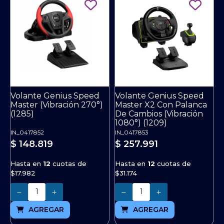
Volante Genius Speed
Volante Genius Speed
Master (Vibración 270°)
Master X2 Con Palanca
(1285)
De Cambios (Vibración
1080°) (1209)
IN_0417852
IN_0417853
$ 148.819
$ 257.991
Hasta en
12
cuotas de
Hasta en
12
cuotas de
$17.982
$31.174
Cantidad
Cantidad
AGREGAR
AGREGAR