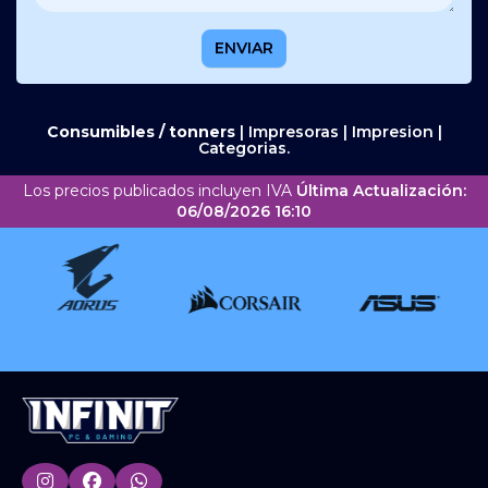
ENVIAR
Consumibles / tonners
|
Impresoras
|
Impresion
|
Categorias.
Los precios publicados incluyen IVA
Última Actualización:
06/08/2026 16:10