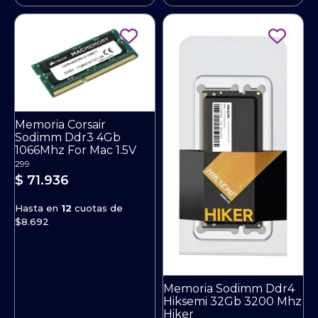
Memoria Corsair
Sodimm Ddr3 4Gb
1066Mhz For Mac 1.5V
299
$ 71.936
Hasta en
12
cuotas de
$8.692
Memoria Sodimm Ddr4
Hiksemi 32Gb 3200 Mhz
Hiker