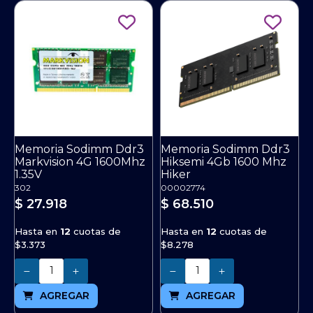
Memoria Sodimm Ddr3
Memoria Sodimm Ddr3
Markvision 4G 1600Mhz
Hiksemi 4Gb 1600 Mhz
1.35V
Hiker
302
00002774
$ 27.918
$ 68.510
Hasta en
12
cuotas de
Hasta en
12
cuotas de
$3.373
$8.278
Cantidad
Cantidad
AGREGAR
AGREGAR