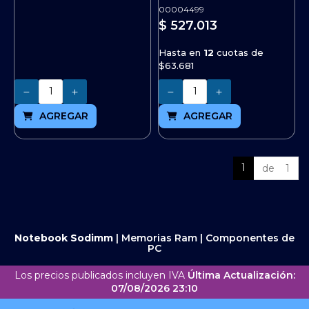
00004499
$ 527.013
Hasta en
12
cuotas de
$63.681
Cantidad
Cantidad
AGREGAR
AGREGAR
1
de 1
Notebook Sodimm
|
Memorias Ram
|
Componentes de
PC
Los precios publicados incluyen IVA
Última Actualización:
07/08/2026 23:10