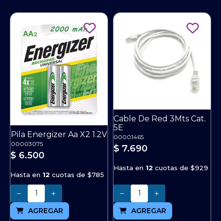
Cable De Red 3Mts Cat.
5E
Pila Energizer Aa X2 1.2V
00001465
00003075
$ 7.690
$ 6.500
Hasta en
12
cuotas de
$929
Hasta en
12
cuotas de
$785
Cantidad
Cantidad
AGREGAR
AGREGAR