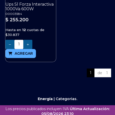
Ups Sl Forza Interactiva
1000Va 600W
00003584
$ 255.200
Hasta en
12
cuotas de
$30.837
Cantidad
AGREGAR
1
de 1
Energía
|
Categorias.
Los precios publicados incluyen IVA
Última Actualización:
05/08/2026 23:10