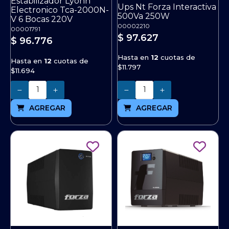
Estabilizador Lyonn
Ups Nt Forza Interactiva
Electronico Tca-2000N-
500Va 250W
V 6 Bocas 220V
00002210
00001791
$ 97.627
$ 96.776
Hasta en
12
cuotas de
Hasta en
12
cuotas de
$11.797
$11.694
Cantidad
Cantidad
AGREGAR
AGREGAR