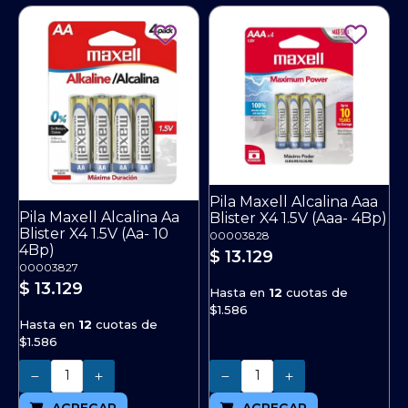
Pila Maxell Alcalina Aaa
Pila Maxell Alcalina Aa
Blister X4 1.5V (Aaa- 4Bp)
Blister X4 1.5V (Aa- 10
00003828
4Bp)
$ 13.129
00003827
$ 13.129
Hasta en
12
cuotas de
$1.586
Hasta en
12
cuotas de
$1.586
Cantidad
Cantidad
AGREGAR
AGREGAR