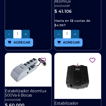
Atomlux
00004057
$ 41.106
Hasta en
12
cuotas de
$4.967
Cantidad
Cantidad
AGREGAR
AGREGAR
Estabilizador Atomlux
500Va 6 Bocas
00000055
Estabilizador
$ 60.000