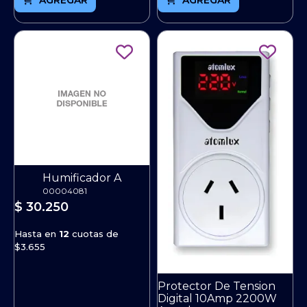
Humificador A
00004081
$ 30.250
Hasta en
12
cuotas de
$3.655
Protector De Tension
Digital 10Amp 2200W