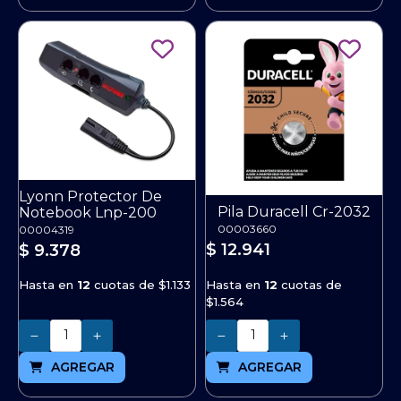
Lyonn Protector De
Pila Duracell Cr-2032
Notebook Lnp-200
00003660
00004319
$ 12.941
$ 9.378
Hasta en
12
cuotas de
Hasta en
12
cuotas de
$1.133
$1.564
Cantidad
Cantidad
AGREGAR
AGREGAR