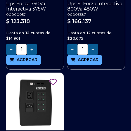
Ups Forza 750Va
Ups Sl Forza Interactiva
Interactiva 375W
800Va 480W
00000057
00003587
$ 123.318
$ 166.137
Hasta en
12
cuotas de
Hasta en
12
cuotas de
$14.901
$20.075
Cantidad
Cantidad
AGREGAR
AGREGAR