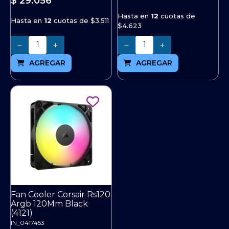
$ 29.056
Hasta en
12
cuotas de
Hasta en
12
cuotas de
$3.511
$4.623
Cantidad
Cantidad
AGREGAR
AGREGAR
Fan Cooler Corsair Rs120
Argb 120Mm Black
(4121)
IN_0417453