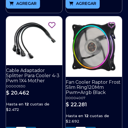
AGREGAR
AGREGAR
Cable Adaptador
Splitter Para Cooler 4-3
Pwm 1X4 Mother
Fan Cooler Raptor Frost
00000930
Slim Ring120Mm
$ 20.462
Pwm+Argb Black
00004007
$ 22.281
Hasta en
12
cuotas de
$2.472
Hasta en
12
cuotas de
$2.692