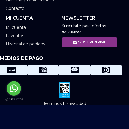
Contacto
MI CUENTA
NEWSLETTER
Suscribite para ofertas
Mi cuenta
exclusivas
Favoritos
SUSCRIBIRME
Historial de pedidos
MEDIOS DE PAGO
Términos
|
Privacidad
©2025 Infinit. Todos los derechos reservados.
Diseño Web - NetOne
|
eCommerce - TornadoStore
|
Posicionamiento en
Buscadores - eMarketingPro