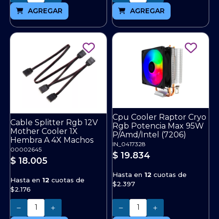
AGREGAR
AGREGAR
Cpu Cooler Raptor Cryo
Cable Splitter Rgb 12V
Rgb Potencia Max 95W
Mother Cooler 1X
P/Amd/Intel (7206)
Hembra A 4X Machos
IN_0417328
00002645
$ 19.834
$ 18.005
Hasta en
12
cuotas de
Hasta en
12
cuotas de
$2.397
$2.176
Cantidad
Cantidad