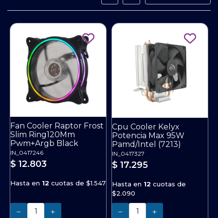
Fan Cooler Raptor Frost
Cpu Cooler Kelyx
Slim Ring120Mm
Potencia Max 95W
Pwm+Argb Black
Pamd/Intel (7213)
IN_0417246
IN_0417327
$ 12.803
$ 17.295
Hasta en
12
cuotas de
$1.547
Hasta en
12
cuotas de
$2.090
Cantidad
Cantidad