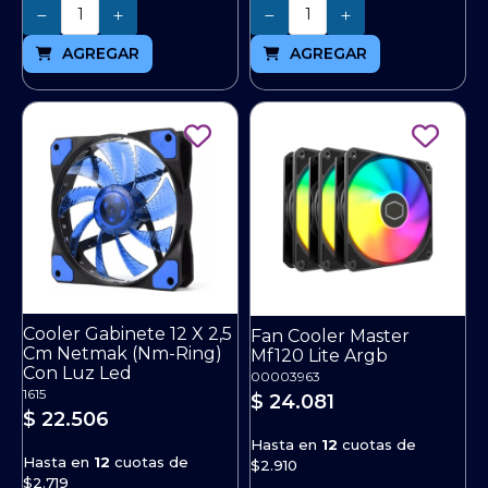
Cantidad
Cantidad
AGREGAR
AGREGAR
Cooler Gabinete 12 X 2,5
Fan Cooler Master
Cm Netmak (Nm-Ring)
Mf120 Lite Argb
Con Luz Led
00003963
1615
$ 24.081
$ 22.506
Hasta en
12
cuotas de
Hasta en
12
cuotas de
$2.910
$2.719