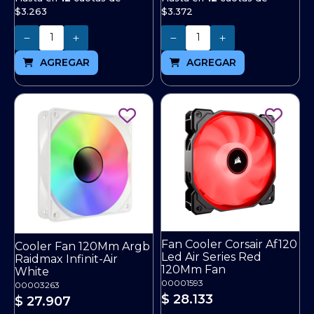
$3.263
$3.372
Cantidad
Cantidad
AGREGAR
AGREGAR
Fan Cooler Corsair Af120
Cooler Fan 120Mm Argb
Led Air Series Red
Raidmax Infinit-Air
120Mm Fan
White
00001593
00003263
$ 28.133
$ 27.907