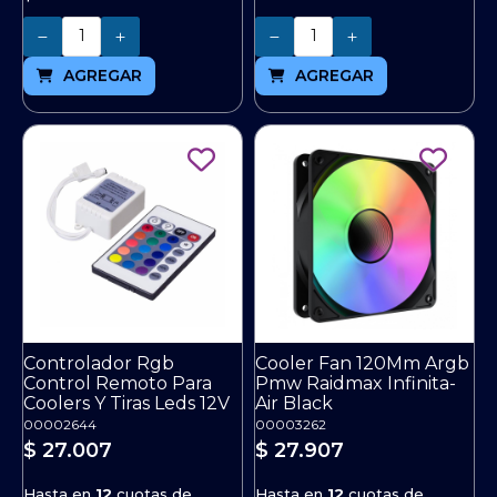
Cantidad
Cantidad
AGREGAR
AGREGAR
Controlador Rgb
Cooler Fan 120Mm Argb
Control Remoto Para
Pmw Raidmax Infinita-
Coolers Y Tiras Leds 12V
Air Black
00002644
00003262
$ 27.007
$ 27.907
Hasta en
12
cuotas de
Hasta en
12
cuotas de