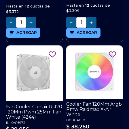
Hasta en
12
cuotas de
Hasta en
12
cuotas de
$3.399
$3.372
Cantidad
Cantidad
AGREGAR
AGREGAR
Cooler Fan 120Mm Argb
Fan Cooler Corsair Rs120
Pmw Raidmax X-Air
120Mm Pwm 25Mm Fan
White
White (4244)
00004010
IN_0416972
$ 38.260