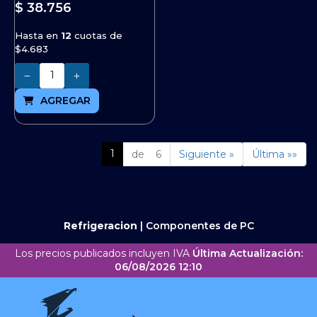
$ 38.756
Hasta en
12
cuotas de
$4.683
Cantidad
AGREGAR
1
de 6
Siguiente »
Última »»
Refrigeracion
|
Componentes de PC
Los precios publicados incluyen IVA
Última Actualización:
06/08/2026 12:10