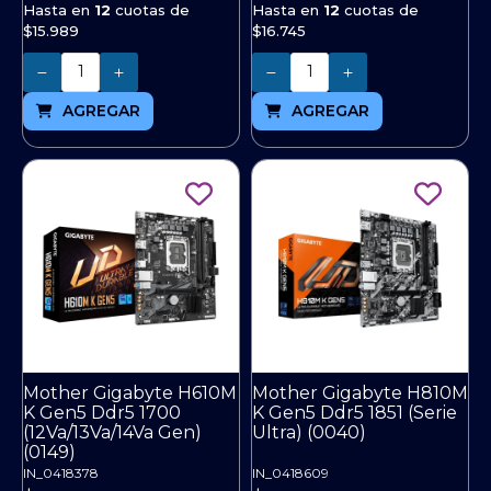
Hasta en
12
cuotas de
Hasta en
12
cuotas de
$15.989
$16.745
Cantidad
Cantidad
AGREGAR
AGREGAR
Mother Gigabyte H610M
Mother Gigabyte H810M
K Gen5 Ddr5 1700
K Gen5 Ddr5 1851 (Serie
(12Va/13Va/14Va Gen)
Ultra) (0040)
(0149)
IN_0418378
IN_0418609