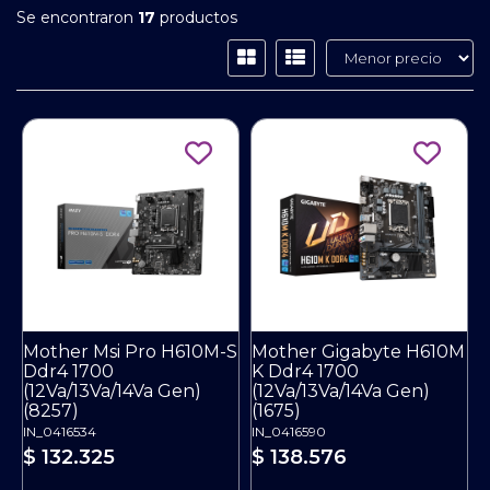
Se encontraron
17
productos
Mother Msi Pro H610M-S
Mother Gigabyte H610M
Ddr4 1700
K Ddr4 1700
(12Va/13Va/14Va Gen)
(12Va/13Va/14Va Gen)
(8257)
(1675)
IN_0416534
IN_0416590
$ 132.325
$ 138.576