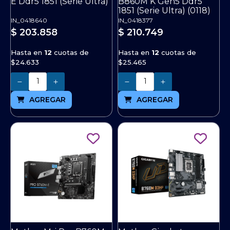
E Ddr5 1851 (Serie Ultra)
B860M K Gen5 Ddr5
1851 (Serie Ultra) (0118)
IN_0418640
IN_0418377
$ 203.858
$ 210.749
Hasta en
12
cuotas de
Hasta en
12
cuotas de
$24.633
$25.465
Cantidad
Cantidad
AGREGAR
AGREGAR