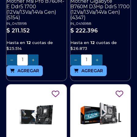
Mother Msi Pro B760M-
Mother Gigabyte
E Ddr5 1700
B760M D3Hp Ddr5 1700
(12Va/13Va/14Va Gen)
(12Va/13Va/14Va Gen)
(5154)
(4347)
IN_0415998
IN_0416988
$ 211.152
$ 222.396
Hasta en
12
cuotas de
Hasta en
12
cuotas de
$25.514
$26.873
Cantidad
Cantidad
AGREGAR
AGREGAR