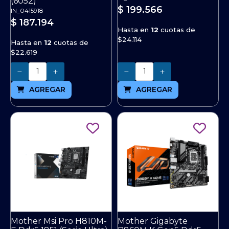
(6052)
$ 199.566
IN_0415918
$ 187.194
Hasta en
12
cuotas de
$24.114
Hasta en
12
cuotas de
$22.619
Cantidad
Cantidad
AGREGAR
AGREGAR
Mother Msi Pro H810M-
Mother Gigabyte