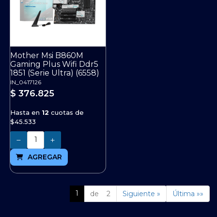
Mother Msi B860M
Gaming Plus Wifi Ddr5
1851 (Serie Ultra) (6558)
IN_0417126
$ 376.825
Hasta en
12
cuotas de
$45.533
Cantidad
AGREGAR
1
de 2
Siguiente »
Última »»