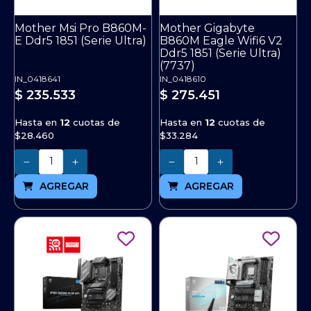
Mother Msi Pro B860M-
Mother Gigabyte
E Ddr5 1851 (Serie Ultra)
B860M Eagle Wifi6 V2
Ddr5 1851 (Serie Ultra)
(7737)
IN_0418641
IN_0418610
$ 235.533
$ 275.451
Hasta en
12
cuotas de
Hasta en
12
cuotas de
$28.460
$33.284
Cantidad
Cantidad
AGREGAR
AGREGAR