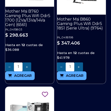
Mother Msi B760
Gaming Plus Wifi Ddr5
Mother Msi B860
1700 (12Va/13Va/14Va
Gaming Plus Wifi Ddr5
Gen) (6561)
1851 (Serie Ultra) (9764)
IN_0415803
$ 298.663
IN_0418198
$ 347.406
Hasta en
12
cuotas de
$36.088
Hasta en
12
cuotas de
$41.978
Cantidad
Cantidad
AGREGAR
AGREGAR