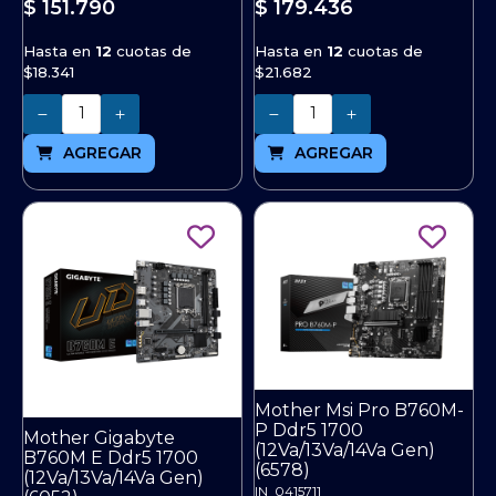
$ 151.790
$ 179.436
Hasta en
12
cuotas de
Hasta en
12
cuotas de
$18.341
$21.682
Cantidad
Cantidad
AGREGAR
AGREGAR
Mother Msi Pro B760M-
P Ddr5 1700
Mother Gigabyte
(12Va/13Va/14Va Gen)
B760M E Ddr5 1700
(6578)
(12Va/13Va/14Va Gen)
IN_0415711