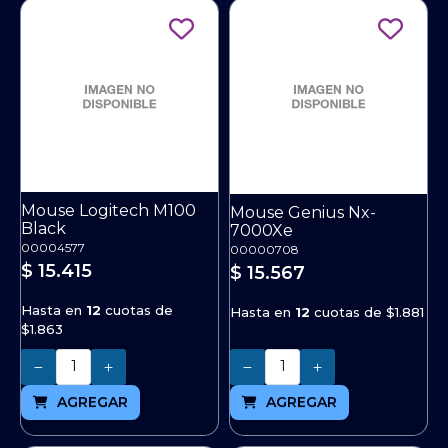
Mouse Logitech M100
Mouse Genius Nx-
Black
7000Xe
00004577
00000708
$ 15.415
$ 15.567
Hasta en
12
cuotas de
Hasta en
12
cuotas de
$1.881
$1.863
Cantidad
Cantidad
AGREGAR
AGREGAR