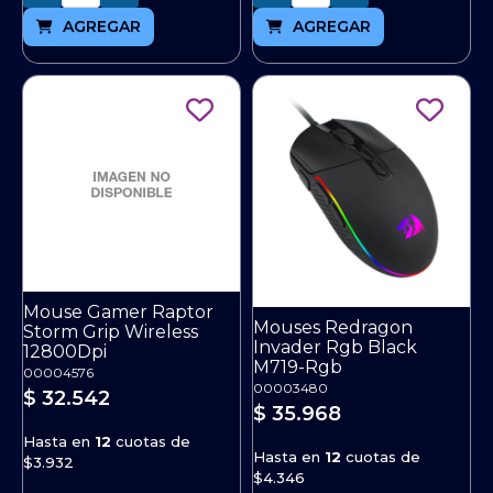
AGREGAR
AGREGAR
Mouse Gamer Raptor
Mouses Redragon
Storm Grip Wireless
Invader Rgb Black
12800Dpi
M719-Rgb
00004576
00003480
$ 32.542
$ 35.968
Hasta en
12
cuotas de
Hasta en
12
cuotas de
$3.932
$4.346