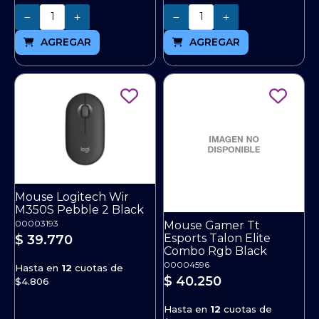
Cantidad
Cantidad
AGREGAR
AGREGAR
Mouse Logitech Wir
M350S Pebble 2 Black
00003193
Mouse Gamer Tt
Esports Talon Elite
$ 39.770
Combo Rgb Black
00004596
Hasta en
12
cuotas de
$ 40.250
$4.806
Hasta en
12
cuotas de