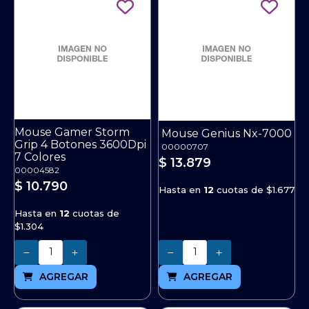
Mouse Gamer Storm
Mouse Genius Nx-7000
Grip 4 Botones 3600Dpi
00000707
7 Colores
$ 13.879
00004582
$ 10.790
Hasta en
12
cuotas de
$1.677
Hasta en
12
cuotas de
$1.304
Cantidad
Cantidad
AGREGAR
AGREGAR