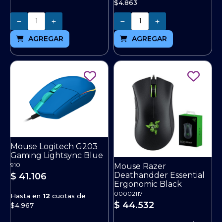
$4.863
Cantidad
Cantidad
AGREGAR
AGREGAR
Mouse Logitech G203
Gaming Lightsync Blue
910
Mouse Razer
Deathandder Essential
$ 41.106
Ergonomic Black
00002117
Hasta en
12
cuotas de
$ 44.532
$4.967