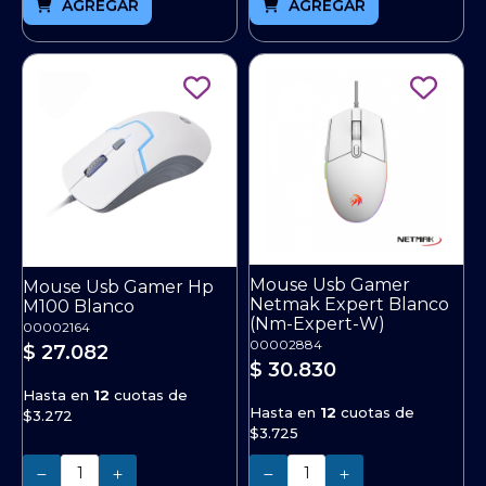
AGREGAR
AGREGAR
Mouse Usb Gamer
Mouse Usb Gamer Hp
Netmak Expert Blanco
M100 Blanco
(Nm-Expert-W)
00002164
00002884
$ 27.082
$ 30.830
Hasta en
12
cuotas de
Hasta en
12
cuotas de
$3.272
$3.725
Cantidad
Cantidad