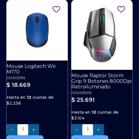
Mouse Logitech Wir
M170
Mouse Raptor Storm
00003195
Grip 9 Botones 8000Dpi
$ 18.669
Retroiluminado
00003905
Hasta en
12
cuotas de
$ 25.691
$2.256
Hasta en
12
cuotas de
$3.104
Cantidad
Cantidad