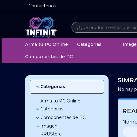
Contáctenos
Arma tu PC Online
Categorias.
Image
Componentes de PC
SIMR
Categorias
No hay p
Arma tu PC Online
Categorias.
REA
Componentes de PC
Accesorios
Nomb
Adaptadores y Cables
Accesorios de Celulares
Imagen
Almacenamiento
Accesorios Notebook
Anime
KRÜStore
Combos Actualizacion
Monitores
Discos Rigidos