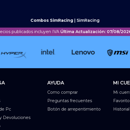
Combos SimRacing
|
SimRacing
recios publicados incluyen IVA
Última Actualización: 07/08/2026
SA
AYUDA
MI CU
Como comprar
Mi cuen
s
Preguntas frecuentes
Favorito
de Pc
Botón de arrepentimiento
Historia
 y Devoluciones
o