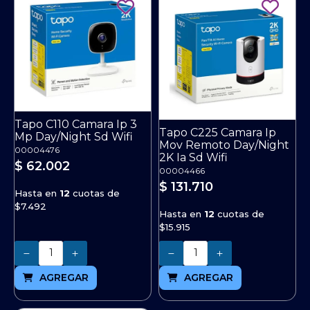
Tapo C110 Camara Ip 3
Tapo C225 Camara Ip
Mp Day/Night Sd Wifi
Mov Remoto Day/Night
00004476
2K Ia Sd Wifi
$ 62.002
00004466
$ 131.710
Hasta en
12
cuotas de
$7.492
Hasta en
12
cuotas de
$15.915
Cantidad
Cantidad
AGREGAR
AGREGAR