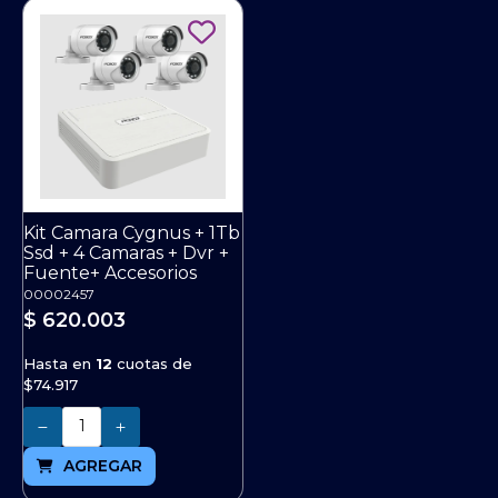
Kit Camara Cygnus + 1Tb
Ssd + 4 Camaras + Dvr +
Fuente+ Accesorios
00002457
$ 620.003
Hasta en
12
cuotas de
$74.917
Cantidad
AGREGAR