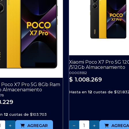
Xiaomi Poco X7 Pro 5G 1
/512Gb Almacenamiento
00003552
$ 1.008.269
i Poco X7 Pro 5G 8Gb Ram
b Almacenamiento
Hasta en
12
cuotas de
$121.83
78
8.229
en
12
cuotas de
$103.703
Cantidad
AGREGAR
AGREGA