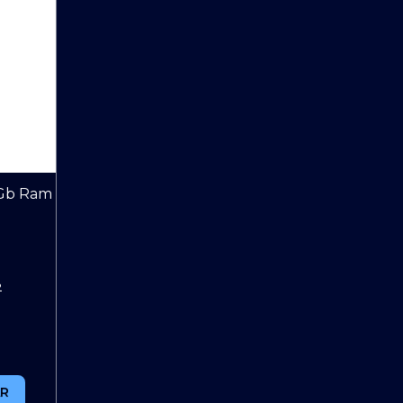
2Gb Ram
2
R