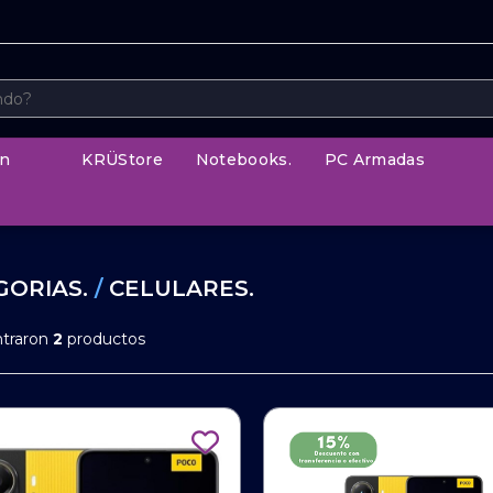
n
KRÜStore
Notebooks.
PC Armadas
GORIAS.
/
CELULARES.
ntraron
2
productos