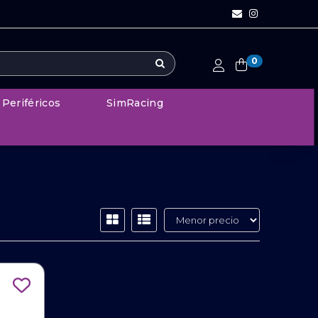
0
Periféricos
SimRacing