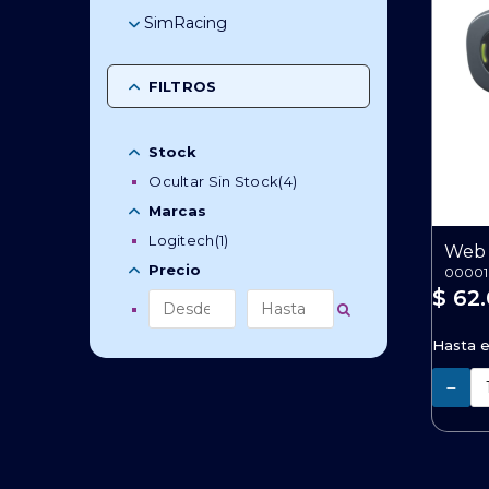
SimRacing
Combos SimRacing
Estructuras
FILTROS
Palancas De Cambio
Pedaleras
Stock
Volantes
Ocultar Sin Stock
(4)
Marcas
Logitech
(1)
Web 
Precio
00001
$ 62
Hasta 
Cantidad