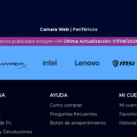
Camara Web
|
Periféricos
recios publicados incluyen IVA
Última Actualización: 07/08/2026
SA
AYUDA
MI CU
Como comprar
Mi cuen
s
Preguntas frecuentes
Favorito
de Pc
Botón de arrepentimiento
Historia
 y Devoluciones