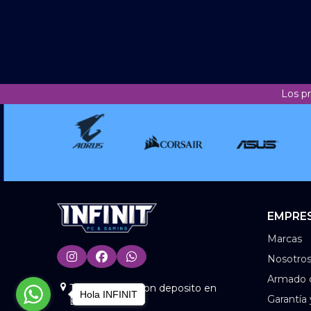
Los p
EMPRE
Marcas
Nosotro
Armado 
Tienda Online con deposito en
Hola INFINIT
Garantía
BS.AS