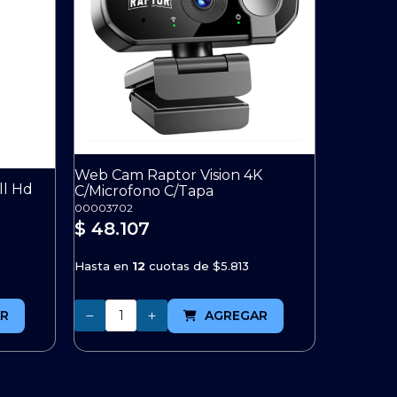
Web Cam Raptor Vision 4K
ll Hd
C/Microfono C/Tapa
00003702
$ 48.107
Hasta en
12
cuotas de
$5.813
Cantidad
R
AGREGAR