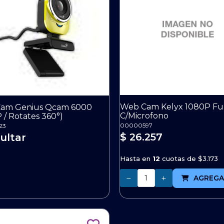
Web Cam Kelyx 1080P Fu
am Genius Qcam 6000
C/Microfono
 / Rotates 360°)
00000597
23
$ 26.257
ultar
Hasta en
12
cuotas de
$3.173
Cantidad
AGREGA