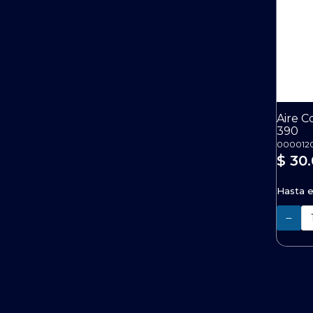
Aire C
390
000012
$ 30
Hasta 
Cantidad