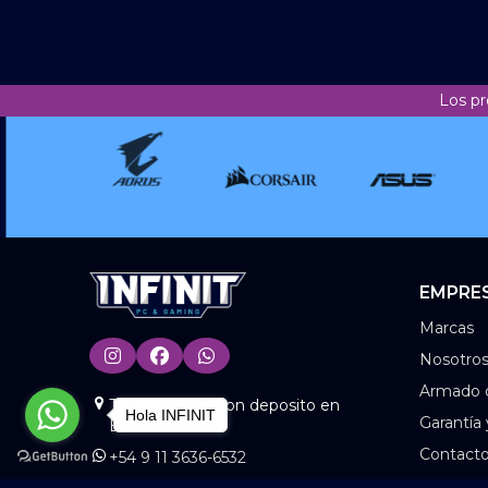
Los pr
EMPRE
Marcas
Nosotro
Armado 
Tienda Online con deposito en
Hola INFINIT
Garantía
BS.AS
Contact
+54 9 11 3636-6532