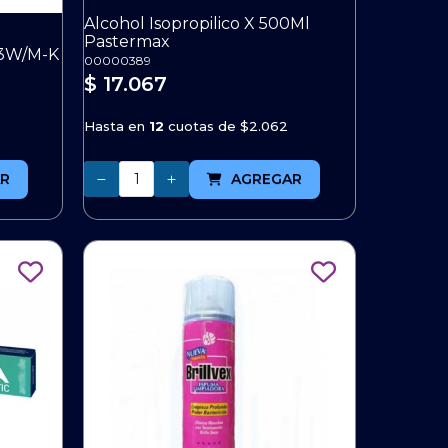
Alcohol Isopropilico X 500Ml
Pastermax
.3W/M-K
00000389
$ 17.067
Hasta en
12
cuotas de
$2.062
Cantidad
R
AGREGAR