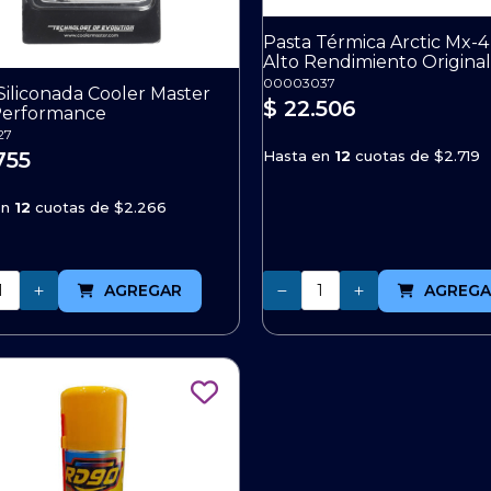
Pasta Térmica Arctic Mx-4
Alto Rendimiento Original
00003037
Siliconada Cooler Master
$ 22.506
Performance
27
Hasta en
12
cuotas de
$2.719
755
en
12
cuotas de
$2.266
Cantidad
AGREGAR
AGREGA