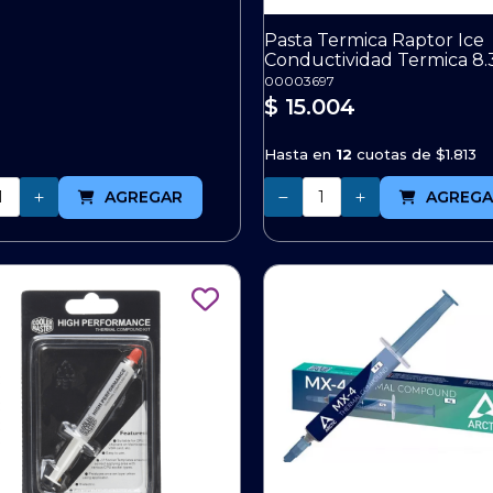
Pasta Termica Raptor Ice
Conductividad Termica 8
00003697
$ 15.004
Hasta en
12
cuotas de
$1.813
Cantidad
AGREGAR
AGREGA