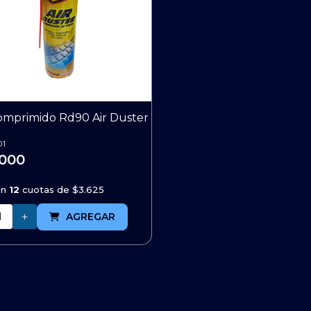
omprimido Rd90 Air Duster
01
.000
en
12
cuotas de
$3.625
AGREGAR