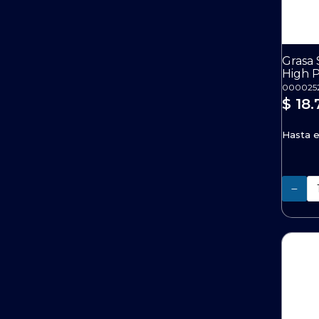
Grasa 
High 
000025
$ 18.
Hasta 
Cantidad