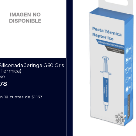
Siliconada Jeringa G60 Gris
 Termica)
40
378
en
12
cuotas de
$1.133