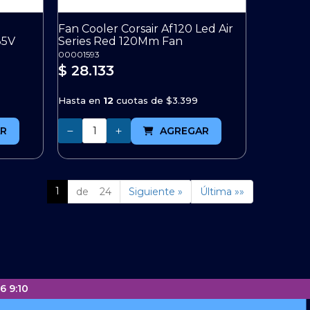
Fan Cooler Corsair Af120 Led Air
35V
Series Red 120Mm Fan
00001593
$ 28.133
Hasta en
12
cuotas de
$3.399
Cantidad
R
AGREGAR
1
de 24
Siguiente »
Última »»
6 9:10