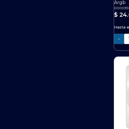
Argb
000039
$ 24
Hasta 
Cantidad