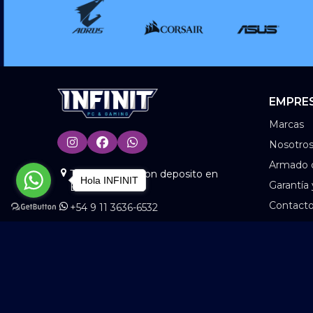
EMPRE
Marcas
Nosotro
Armado 
Tienda Online con deposito en
Hola INFINIT
Garantía
BS.AS
Contact
+54 9 11 3636-6532
www.info@infinitonline.com.ar