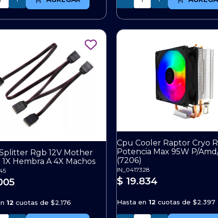
Cpu Cooler Raptor Cryo 
Potencia Max 95W P/Amd/
Splitter Rgb 12V Mother
(7206)
r 1X Hembra A 4X Machos
IN_0417328
45
$ 19.834
005
Hasta en
12
cuotas de
$2.397
en
12
cuotas de
$2.176