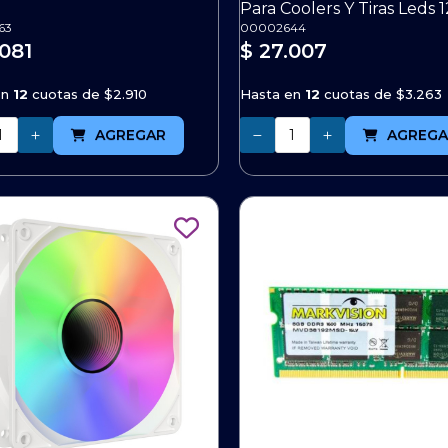
Para Coolers Y Tiras Leds 
63
00002644
.081
$ 27.007
en
12
cuotas de
$2.910
Hasta en
12
cuotas de
$3.263
Cantidad
AGREGAR
AGREGA