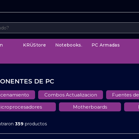
n
KRÜStore
Notebooks.
PC Armadas
ONENTES DE PC
cenamiento
Combos Actualizacion
Fuentes de
icroprocesadores
Motherboards
ntraron
359
productos