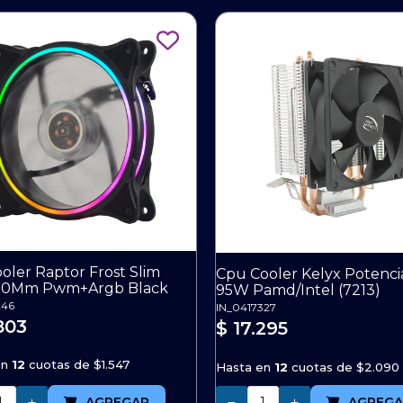
oler Raptor Frost Slim
Cpu Cooler Kelyx Potenci
20Mm Pwm+Argb Black
95W Pamd/Intel (7213)
246
IN_0417327
803
$ 17.295
en
12
cuotas de
$1.547
Hasta en
12
cuotas de
$2.090
Cantidad
AGREGAR
AGREGA