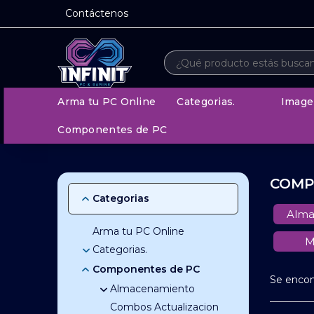
Contáctenos
Arma tu PC Online
Categorias.
Image
Componentes de PC
COMP
Categorias
Alma
Arma tu PC Online
M
Categorias.
Componentes de PC
Accesorios
Se enco
Adaptadores y Cables
Accesorios de Celulares
Almacenamiento
Accesorios Notebook
Anime
Combos Actualizacion
Discos Rigidos