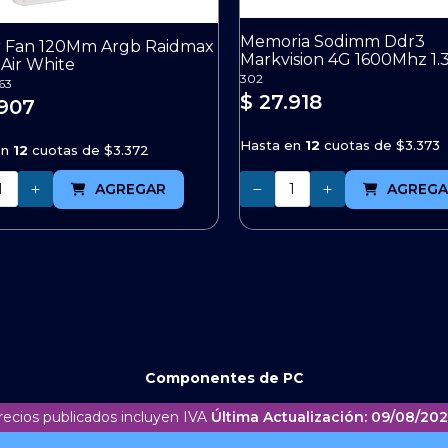
Memoria Sodimm Ddr3
r Fan 120Mm Argb Raidmax
Markvision 4G 1600Mhz 1.
-Air White
302
63
$ 27.918
.907
Hasta en
12
cuotas de
$3.373
en
12
cuotas de
$3.372
Cantidad
AGREGAR
AGREGA
Componentes de PC
recios publicados incluyen IVA
Última Actualización: 09/08/202