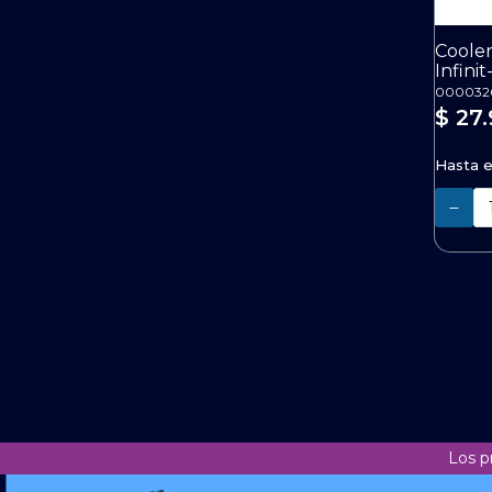
Coole
Infinit
000032
$ 27
Hasta 
Cantidad
Los p