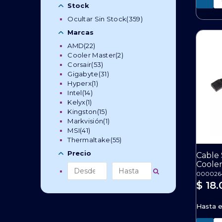
Stock
Joystick
Volantes
Ocultar Sin Stock
Microfónos
(359)
Mouse
Marcas
Mousepad
AMD
(22)
Parlantes
Cooler Master
(2)
Corsair
(53)
Pendrive/Micro SD
Gigabyte
(31)
Perifericos De Oficina
Hyperx
(1)
Silla Gamer
Auricular Oficina
Intel
(14)
Kelyx
(1)
SOPORTES
Mouse Oficina
Kingston
(15)
Teclados
Teclados Oficina
Markvisión
(1)
MSI
(41)
Thermaltake
(55)
Precio
Cable 
Coole
000026
$ 18.
Hasta 