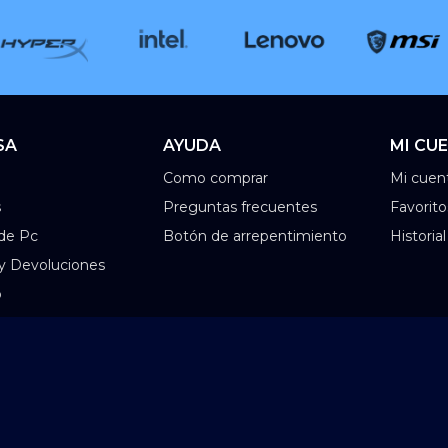
SA
AYUDA
MI CU
Como comprar
Mi cuen
s
Preguntas frecuentes
Favorito
de Pc
Botón de arrepentimiento
Historia
 y Devoluciones
o
©2025 Infinit. Todos los derechos reservados.