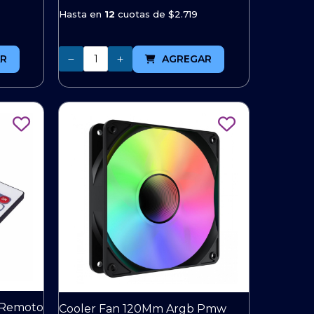
Hasta en
12
cuotas de
$2.719
Cantidad
R
AGREGAR
 Remoto
Cooler Fan 120Mm Argb Pmw