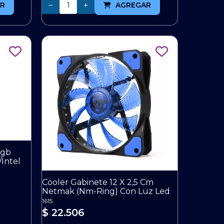
Cantidad
R
AGREGAR
Rgb
Intel
Cooler Gabinete 12 X 2,5 Cm
Netmak (Nm-Ring) Con Luz Led
1615
$ 22.506