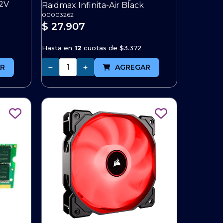
12V
Raidmax Infinita-Air Black
00003262
$ 27.907
Hasta en
12
cuotas de
$3.372
Cantidad
R
AGREGAR