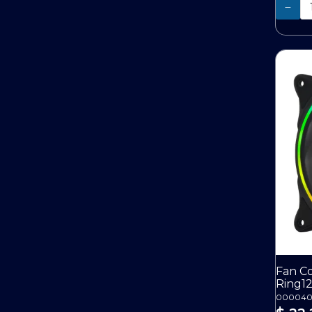
Cantidad
Fan Co
Ring1
000040