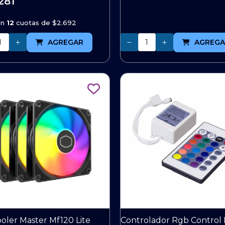
281
en
12
cuotas de
$2.692
Cantidad
AGREGAR
AGREGA
oler Master Mf120 Lite
Controlador Rgb Control