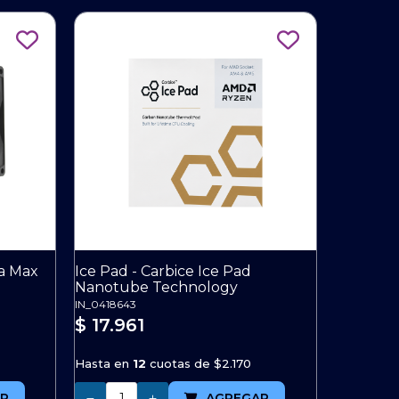
a Max
Ice Pad - Carbice Ice Pad
Nanotube Technology
IN_0418643
$ 17.961
Hasta en
12
cuotas de
$2.170
Cantidad
R
AGREGAR