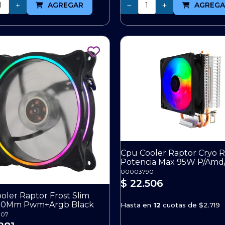
Cantidad
AGREGAR
AGREGA
Cpu Cooler Raptor Cryo 
Potencia Max 95W P/Amd/
00003790
$ 22.506
oler Raptor Frost Slim
20Mm Pwm+Argb Black
Hasta en
12
cuotas de
$2.719
07