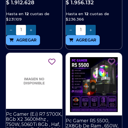
$ 1.912.628
$ 1.956.132
Hasta en
12
cuotas de
Hasta en
12
cuotas de
$231.109
$236.366
Cantidad
Cantidad
AGREGAR
AGREGAR
Pc Gamer (E.i) R7 5700X,
8Gb X2 3600Mhz ,
Pc Gamer R5 5500,
750W, 5060Ti 8Gb , Haf,
2X8Gb De Ram , 650W,