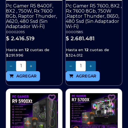
Pc Gamer R5 8400F,
Pc Gamer R5 7600, 8X2 ,
8X2 , 750W, Rx 7600
Rx 7600 8Gb, 750W
8Gb, Raptor Thunder,
,Raptor Thunder, B650,
A620, 480 Ssd (Sin
480 Ssd (Sin Adaptador
Adaptador Wi-Fi)
Wi-Fi)
00002095
00001585
$ 2.416.519
$ 2.681.481
Hasta en
12
cuotas de
Hasta en
12
cuotas de
$291.996
$324.012
Cantidad
Cantidad
AGREGAR
AGREGAR