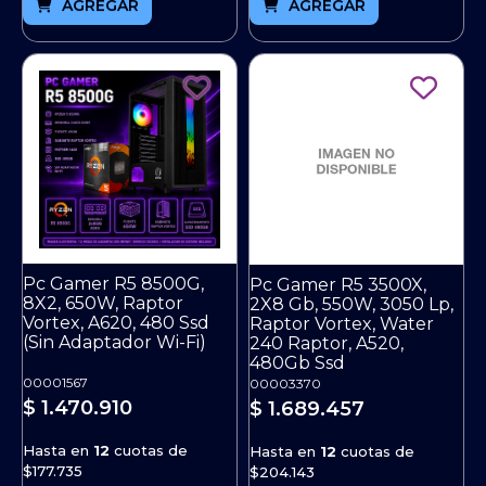
AGREGAR
AGREGAR
Pc Gamer R5 8500G,
Pc Gamer R5 3500X,
8X2, 650W, Raptor
2X8 Gb, 550W, 3050 Lp,
Vortex, A620, 480 Ssd
Raptor Vortex, Water
(Sin Adaptador Wi-Fi)
240 Raptor, A520,
480Gb Ssd
00001567
00003370
$ 1.470.910
$ 1.689.457
Hasta en
12
cuotas de
Hasta en
12
cuotas de
$177.735
$204.143