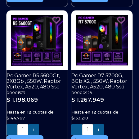
Pc Gamer R5 5600Gt,
Pc Gamer R7 5700G,
2X8Gb , 550W, Raptor
8Gb X2 , 550W, Raptor
Vortex, A520, 480 Ssd
Vortex, A520, 480 Ssd
00001573
00000928
$ 1.198.069
$ 1.267.949
Hasta en
12
cuotas de
Hasta en
12
cuotas de
$144.767
$153.210
Cantidad
Cantidad