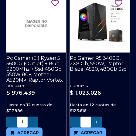
Pc Gamer (Ei) Ryzen 5
Pc Gamer R5 3400G,
5600G (Outlet) + 8Gb
2X8 Gb, 550W, Raptor
3200Mhz + Ssd 480Gb +
Blaze, A520, 480Gb Ssd
550W 80+, Mother
A520Mk, Raptor Vortex
00004176
00001816
$ 976.439
$ 1.023.026
Hasta en
12
cuotas de
Hasta en
12
cuotas de
$117.986
$123.616
Cantidad
Cantidad
AGREGAR
AGREGAR