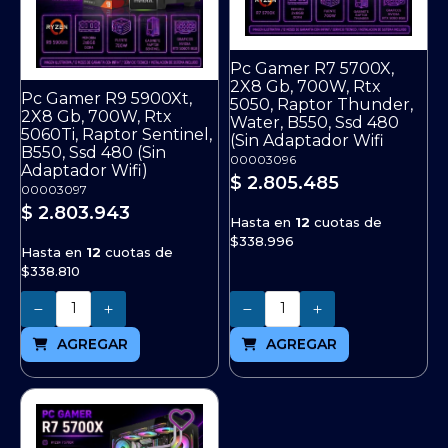
Pc Gamer R7 5700X,
2X8 Gb, 700W, Rtx
Pc Gamer R9 5900Xt,
5050, Raptor Thunder,
2X8 Gb, 700W, Rtx
Water, B550, Ssd 480
5060Ti, Raptor Sentinel,
(Sin Adaptador Wifi
B550, Ssd 480 (Sin
00003096
Adaptador Wifi)
$ 2.805.485
00003097
$ 2.803.943
Hasta en
12
cuotas de
$338.996
Hasta en
12
cuotas de
$338.810
Cantidad
Cantidad
AGREGAR
AGREGAR