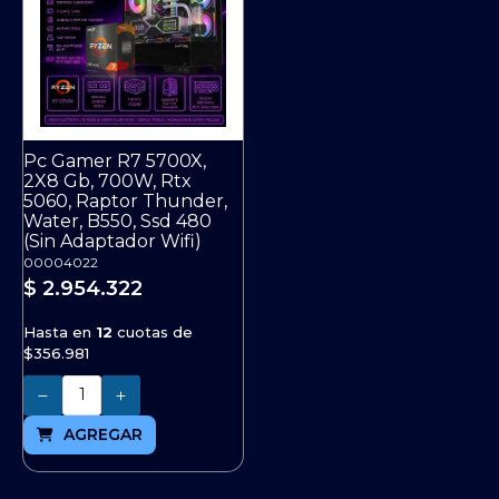
Pc Gamer R7 5700X,
2X8 Gb, 700W, Rtx
5060, Raptor Thunder,
Water, B550, Ssd 480
(Sin Adaptador Wifi)
00004022
$ 2.954.322
Hasta en
12
cuotas de
$356.981
Cantidad
AGREGAR