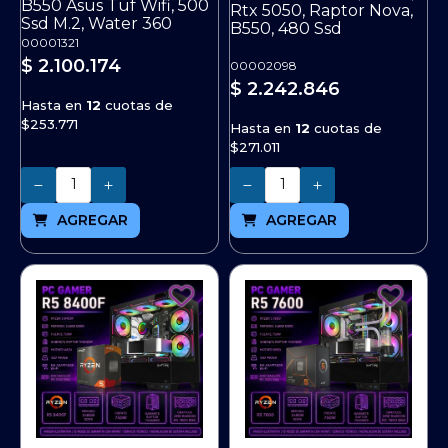
B550 Asus Tuf Wifi, 500
Rtx 5050, Raptor Nova,
Ssd M.2, Water 360
B550, 480 Ssd
00001321
$ 2.100.174
00002098
$ 2.242.846
Hasta en
12
cuotas de
$253.771
Hasta en
12
cuotas de
$271.011
Cantidad
Cantidad
AGREGAR
AGREGAR