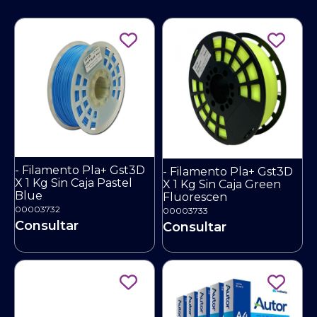
- Filamento Pla+ Gst3D
- Filamento Pla+ Gst3D
X 1 Kg Sin Caja Pastel
X 1 Kg Sin Caja Green
Blue
Fluorescen
00003732
00003733
Consultar
Consultar