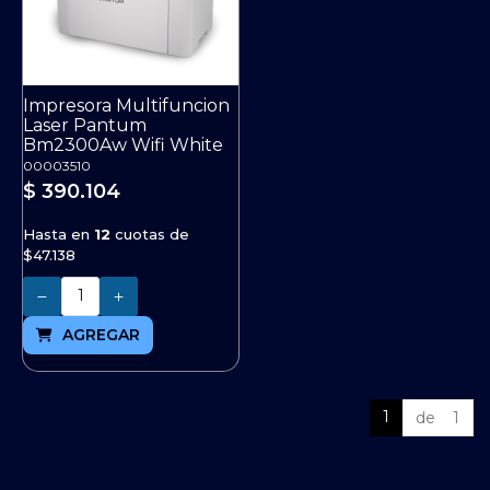
Impresora Multifuncion
Laser Pantum
Bm2300Aw Wifi White
00003510
$ 390.104
Hasta en
12
cuotas de
$47.138
Cantidad
AGREGAR
1
de 1