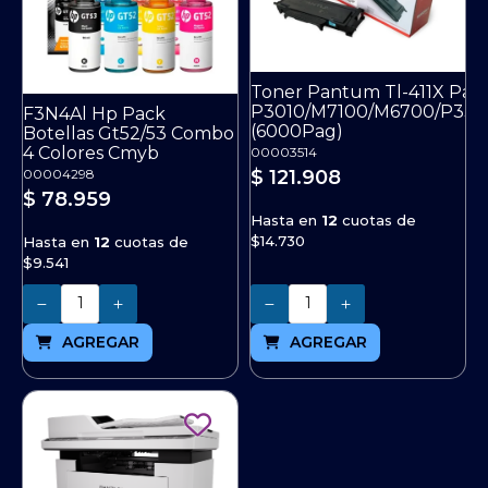
Toner Pantum Tl-411X Para
P3010/M7100/M6700/P33
F3N4Al Hp Pack
(6000Pag)
Botellas Gt52/53 Combo
4 Colores Cmyb
00003514
$ 121.908
00004298
$ 78.959
Hasta en
12
cuotas de
$14.730
Hasta en
12
cuotas de
$9.541
Cantidad
Cantidad
AGREGAR
AGREGAR