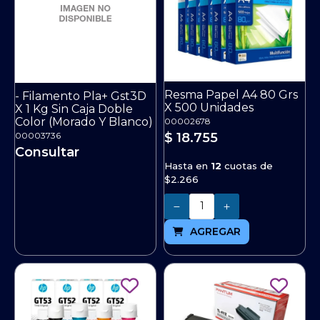
Resma Papel A4 80 Grs
- Filamento Pla+ Gst3D
X 500 Unidades
X 1 Kg Sin Caja Doble
Color (Morado Y Blanco)
00002678
00003736
$ 18.755
Consultar
Hasta en
12
cuotas de
$2.266
Cantidad
AGREGAR