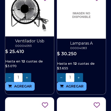
Ventilador Usb
Lamparas A
00004093
00004083
$ 25.410
$ 30.250
Hasta en
12
cuotas de
Hasta en
12
cuotas de
$3.070
$3.655
Cantidad
Cantidad
AGREGAR
AGREGAR