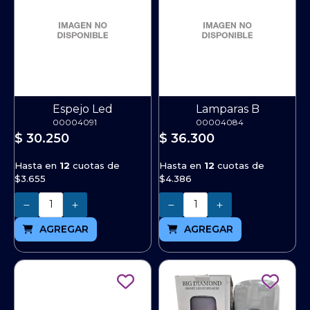
Espejo Led
Lamparas B
00004091
00004084
$ 30.250
$ 36.300
Hasta en
12
cuotas de
Hasta en
12
cuotas de
$3.655
$4.386
Cantidad
Cantidad
AGREGAR
AGREGAR