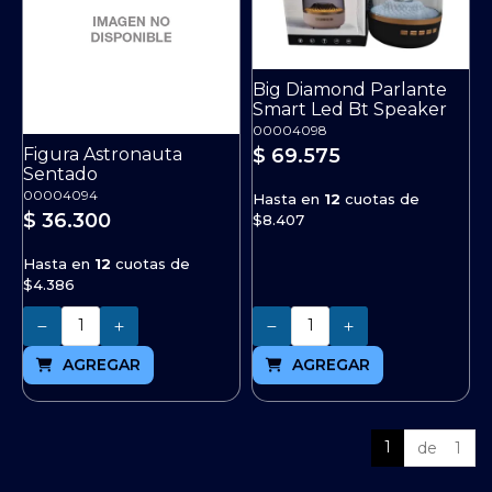
Big Diamond Parlante
Smart Led Bt Speaker
00004098
$ 69.575
Figura Astronauta
Sentado
00004094
Hasta en
12
cuotas de
$ 36.300
$8.407
Hasta en
12
cuotas de
$4.386
Cantidad
Cantidad
AGREGAR
AGREGAR
1
de 1