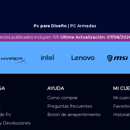
Pc para Diseño
|
PC Armadas
recios publicados incluyen IVA
Última Actualización: 07/08/2026
SA
AYUDA
MI CU
Como comprar
Mi cuen
s
Preguntas frecuentes
Favorito
de Pc
Botón de arrepentimiento
Historia
 y Devoluciones