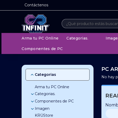
Contáctenos
Arma tu PC Online
Categorias.
Image
Componentes de PC
PC A
Categorias
No hay p
Arma tu PC Online
Categorias.
REA
Componentes de PC
Accesorios
Nomb
Adaptadores y Cables
Accesorios de Celulares
Imagen
Almacenamiento
Accesorios Notebook
Anime
KRÜStore
Combos Actualizacion
Monitores
Discos Rigidos