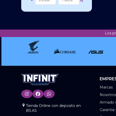
Parlantes
Pendrive/Micro SD
Perifericos De Oficina
Silla Gamer
Auricular Oficina
SOPORTES
Mouse Oficina
Los p
Teclados
Teclados Oficina
EMPRE
Marcas
Nosotro
Armado 
Tienda Online con deposito en
Garantía
BS.AS