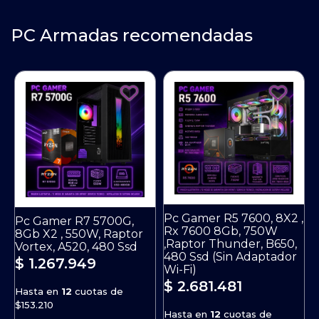
PC Armadas recomendadas
Pc Gamer R5 7600, 8X2 ,
Pc Gamer R7 5700G,
Rx 7600 8Gb, 750W
8
8Gb X2 , 550W, Raptor
,Raptor Thunder, B650,
8
Vortex, A520, 480 Ssd
480 Ssd (Sin Adaptador
A
$ 1.267.949
Wi-Fi)
A
$ 2.681.481
Hasta en
12
cuotas de
$153.210
Hasta en
12
cuotas de
H