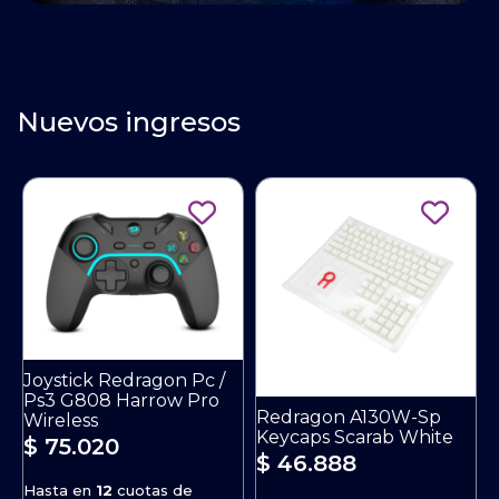
Nuevos ingresos
Joystick Redragon Pc /
Ps3 G808 Harrow Pro
Redragon A130W-Sp
Wireless
Keycaps Scarab White
K
$ 75.020
$ 46.888
Hasta en
12
cuotas de