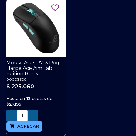
Mouse Asus P713 Rog
Harpe Ace Aim Lab
Edition Black
00003609
$ 225.060
Hasta en
12
cuotas de
$27.195
Cantidad
AGREGAR