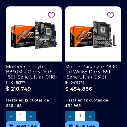
Mother Gigabyte
Mother Gigabyte Z890
B860M K Gen5 Ddr5
Ud Wifi6E Ddr5 1851
1851 (Serie Ultra) (0118)
(Serie Ultra) (5313)
IN_0418377
IN_0418379
$ 210.749
$ 454.886
Hasta en
12
cuotas de
Hasta en
12
cuotas de
$25.465
$54.965
Cantidad
Cantidad
AGREGAR
AGREGAR