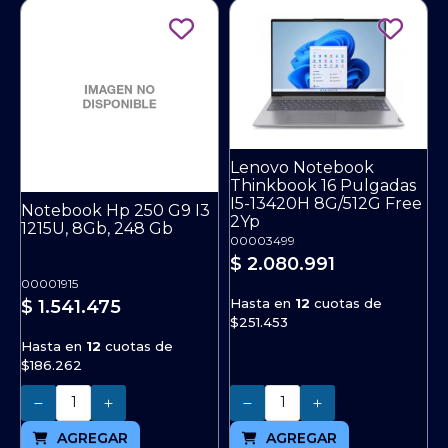
Lenovo Notebook
Thinkbook 16 Pulgadas
I5-13420H 8G/512G Free
Notebook Hp 250 G9 I3
2Yp
1215U, 8Gb, 248 Gb
00003499
$ 2.080.991
00001915
Hasta en
12
cuotas de
$ 1.541.475
$251.453
Hasta en
12
cuotas de
$186.262
Cantidad
Cantidad
AGREGAR
AGREGAR