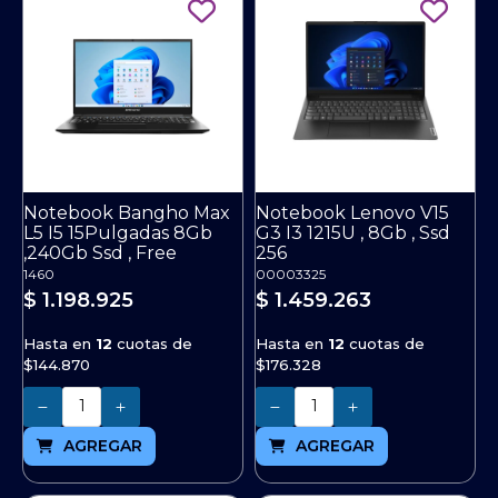
Notebook Bangho Max
Notebook Lenovo V15
L5 I5 15Pulgadas 8Gb
G3 I3 1215U , 8Gb , Ssd
,240Gb Ssd , Free
256
1460
00003325
$ 1.198.925
$ 1.459.263
Hasta en
12
cuotas de
Hasta en
12
cuotas de
$144.870
$176.328
Cantidad
Cantidad
AGREGAR
AGREGAR