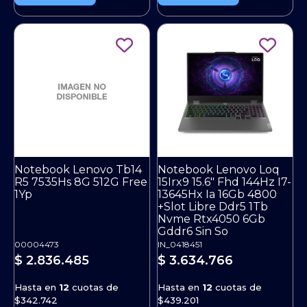
Notebook Lenovo Tb14
Notebook Lenovo Loq
R5 7535Hs 8G 512G Free
15Irx9 15.6" Fhd 144Hz I7-
1Yp
13645Hx Ia 16Gb 4800
+Slot Libre Ddr5 1Tb
Nvme Rtx4050 6Gb
Gddr6 Sin So
00004473
IN_0418451
$ 2.836.485
$ 3.634.766
Hasta en
12
cuotas de
Hasta en
12
cuotas de
$342.742
$439.201