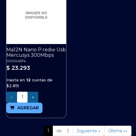
Ma12N Nano P.redw Usb
Mercusys 300Mbps
00004574
$ 23.293
Hasta en
12
cuotas de
$2.815
Cantidad
AGREGAR
1
de 3
Siguiente »
Última »»