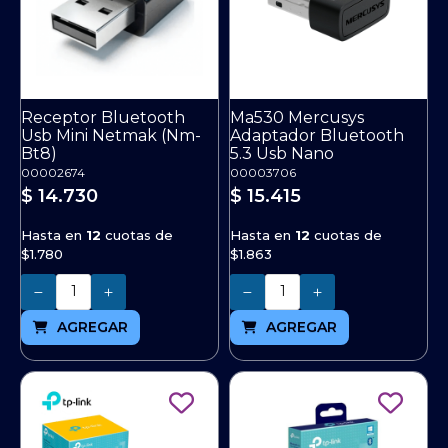
Receptor Bluetooth
Ma530 Mercusys
Usb Mini Netmak (Nm-
Adaptador Bluetooth
Bt8)
5.3 Usb Nano
00002674
00003706
$ 14.730
$ 15.415
Hasta en
12
cuotas de
Hasta en
12
cuotas de
$1.780
$1.863
Cantidad
Cantidad
AGREGAR
AGREGAR