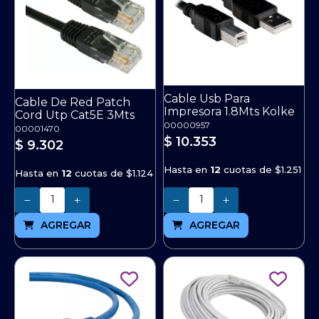
Cable Usb Para
Cable De Red Patch
Impresora 1.8Mts Kolke
Cord Utp Cat5E 3Mts
00000957
00001470
$ 10.353
$ 9.302
Hasta en
12
cuotas de
$1.251
Hasta en
12
cuotas de
$1.124
Cantidad
Cantidad
AGREGAR
AGREGAR