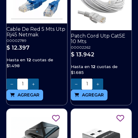
Cable De Red 5 Mts Utp
Rj45 Netmak
Patch Cord Utp Cat5E
00002789
10 Mts
$ 12.397
00002262
$ 13.942
Hasta en
12
cuotas de
$1.498
Hasta en
12
cuotas de
$1.685
Cantidad
Cantidad
AGREGAR
AGREGAR