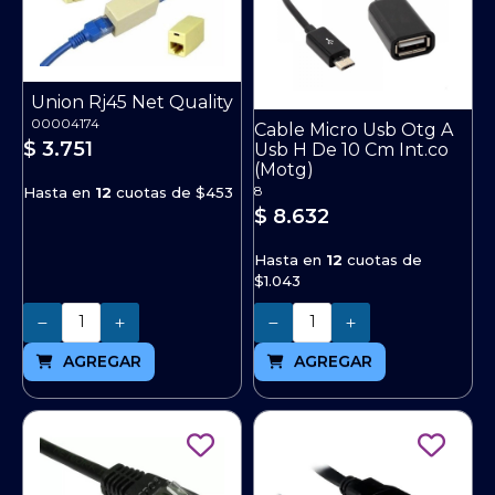
Union Rj45 Net Quality
00004174
Cable Micro Usb Otg A
$ 3.751
Usb H De 10 Cm Int.co
(Motg)
8
Hasta en
12
cuotas de
$453
$ 8.632
Hasta en
12
cuotas de
$1.043
Cantidad
Cantidad
AGREGAR
AGREGAR