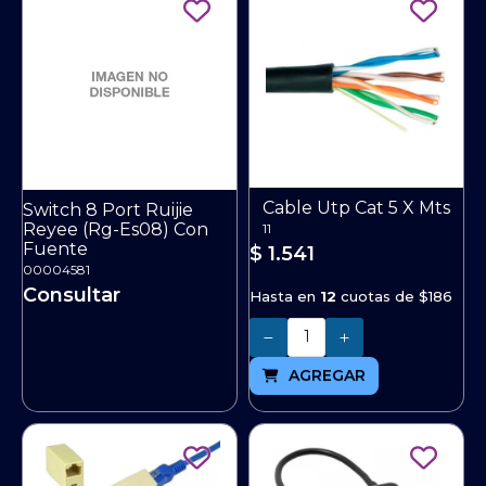
Cable Utp Cat 5 X Mts
Switch 8 Port Ruijie
Reyee (Rg-Es08) Con
11
Fuente
$ 1.541
00004581
Consultar
Hasta en
12
cuotas de
$186
Cantidad
AGREGAR