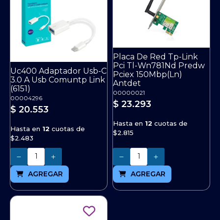
Placa De Red Tp-Link
Pci Tl-Wn781Nd Predw
Uc400 Adaptador Usb-C
Pciex 150Mbp(Ln)
3.0 A Usb Comuntp Link
Antdet
(6151)
00000021
00004296
$ 23.293
$ 20.553
Hasta en
12
cuotas de
Hasta en
12
cuotas de
$2.815
$2.483
Cantidad
Cantidad
AGREGAR
AGREGAR