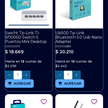
Swicht Tp-Link Tl-
Ub500 Tp-Link
Sf1005D Switch 5
Bluetooth 5.0 Usb Nano
Puertos Mini Desktop
Adapter
00002017
00002685
$ 18.669
$ 20.210
Hasta en
12
cuotas de
Hasta en
12
cuotas de
$2.256
$2.442
Cantidad
Cantidad
AGREGAR
AGREGAR