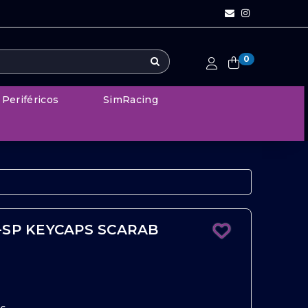
0
Periféricos
SimRacing
-SP KEYCAPS SCARAB