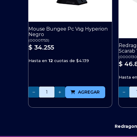
Mouse Bungee Pc Vsg Hyperion
Negro
(
00001753
)
Redrag
$ 34.255
Scarab
(
0000130
Hasta en
12
cuotas de
$4.139
$ 46.
Hasta e
Cantidad
Cantidad
AGREGAR
Redragon