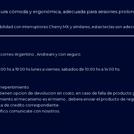
ritura cómoda y ergonómica, adecuada para sesiones prolo
bilidad con interruptores Cherry MX y similares, estas teclas son a
correo Argentino , Andreani y con seguro.
0 hs a 19:00 hs lunes a viernes; sabados de 10:00 hs a 14:00 hs.
rrepentimiento
tienen opcion de devolucion sin costo, en caso de falla de producto
imiento el mecanismo es el mismo , debera enviar el producto de regre
ta de credito correspondiente.
ifico comunicate con nosotros.