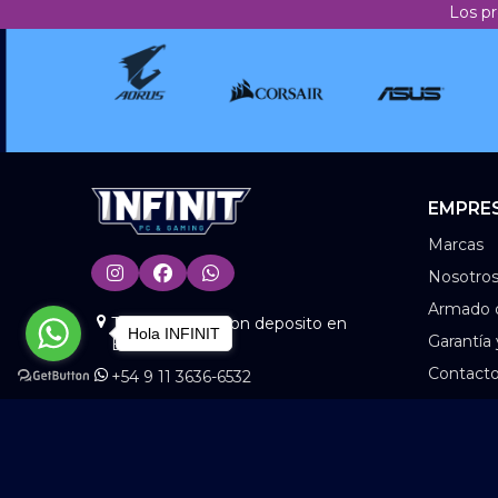
Los pr
EMPRE
Marcas
Nosotro
Armado 
Tienda Online con deposito en
Hola INFINIT
Garantía
BS.AS
Contact
+54 9 11 3636-6532
www.info@infinitonline.com.ar