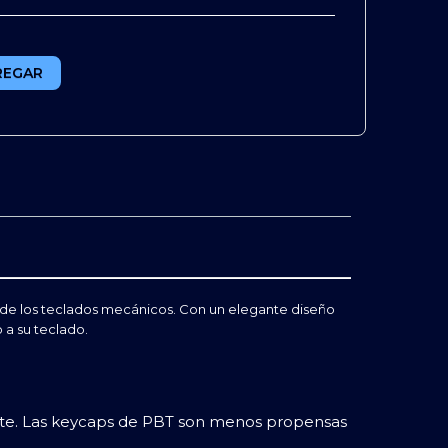
REGAR
d de los teclados mecánicos. Con un elegante diseño
 a su teclado.
sgaste. Las keycaps de PBT son menos propensas