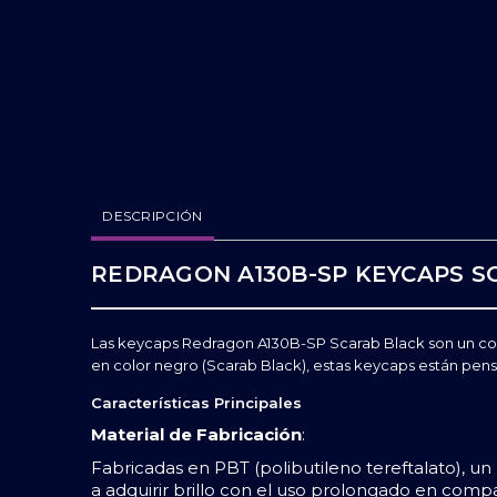
DESCRIPCIÓN
REDRAGON A130B-SP KEYCAPS S
Las keycaps Redragon A130B-SP Scarab Black son un conj
en color negro (Scarab Black), estas keycaps están pensa
Características Principales
Material de Fabricación
:
Fabricadas en PBT (polibutileno tereftalato), u
a adquirir brillo con el uso prolongado en compar