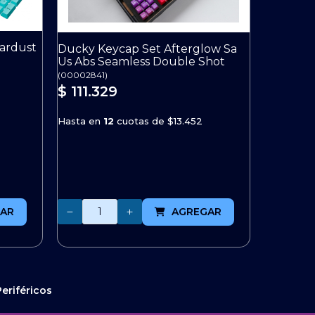
tardust
Ducky Keycap Set Afterglow Sa
Us Abs Seamless Double Shot
(
00002841
)
$ 111.329
Hasta en
12
cuotas de
$13.452
Cantidad
AR
AGREGAR
eriféricos