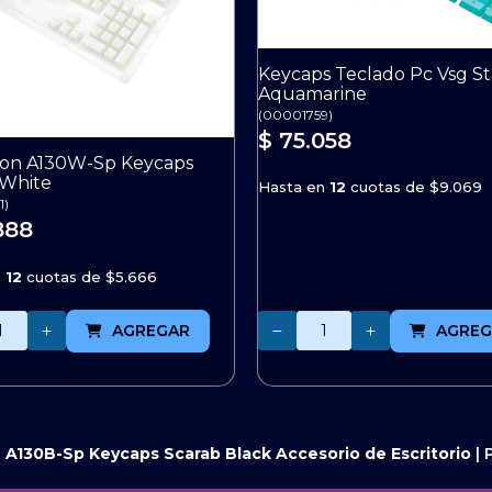
Keycaps Teclado Pc Vsg S
Aquamarine
(
00001759
)
$ 75.058
on A130W-Sp Keycaps
 White
Hasta en
12
cuotas de
$9.069
1
)
888
n
12
cuotas de
$5.666
Cantidad
AGREGAR
AGREG
 A130B-Sp Keycaps Scarab Black
Accesorio de Escritorio
|
P