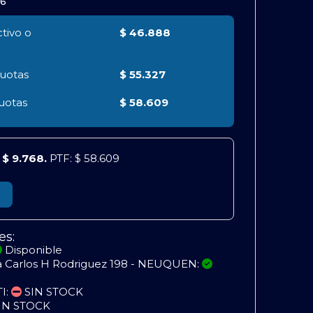
66
tivo o
$ 46.888
uotas
$ 55.327
uotas
$ 58.609
e
$ 9.768.
PTF: $ 58.609
es:
Disponible
a Carlos H Rodriguez 198 - NEUQUEN:
TI:
SIN STOCK
IN STOCK