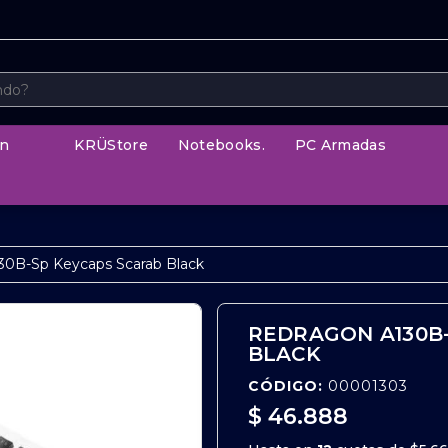
n
KRÜStore
Notebooks.
PC Armadas
30B-Sp Keycaps Scarab Black
REDRAGON A130B
BLACK
CÓDIGO:
00001303
$ 46.888