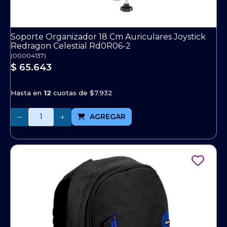
Soporte Organizador 18 Cm Auriculares Joystick
Redragon Celestial Rd0R06-2
(
00004137
)
$ 65.643
Hasta en
12
cuotas de
$7.932
Cantidad
AGREGAR