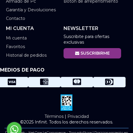
Armado de Pc
Botón de arrepentimiento
Garantía y Devoluciones
Contacto
MI CUENTA
NEWSLETTER
Suscribite para ofertas
Mi cuenta
exclusivas
Favoritos
SUSCRIBIRME
Historial de pedidos
MEDIOS DE PAGO
Términos
|
Privacidad
©2025 Infinit. Todos los derechos reservados.
Diseño Web - NetOne
|
eCommerce - TornadoStore
|
Posicionamiento en