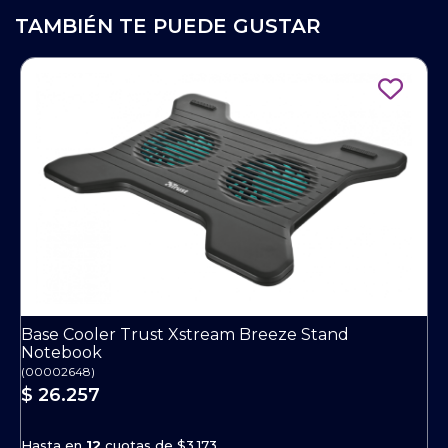
TAMBIÉN TE PUEDE GUSTAR
Base Cooler Trust Xstream Breeze Stand
Notebook
(
00002648
)
$ 26.257
Hasta en
12
cuotas de
$3.173