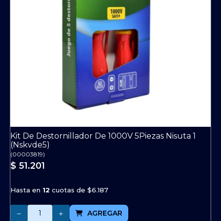
Kit De Destornillador De 1000V 5Piezas Nisuta 1
(Nskvde5)
(
00003819
)
$ 51.201
Hasta en
12
cuotas de
$6.187
Cantidad
AGREGAR