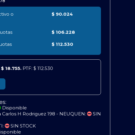
878
tivo o
$ 90.024
uotas
$ 106.228
uotas
$ 112.530
e
$ 18.755.
PTF: $ 112.530
es:
Disponible
a Carlos H Rodriguez 198 - NEUQUEN:
SIN
TI:
SIN STOCK
isponible