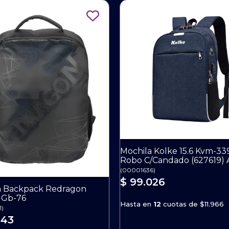
Mochila Kolke 15.6 Kvm-33
Robo C/Candado (627619) 
(
00001636
)
$ 99.026
a Backpack Redragon
 Gb-76
Hasta en
12
cuotas de
$11.966
1
)
643