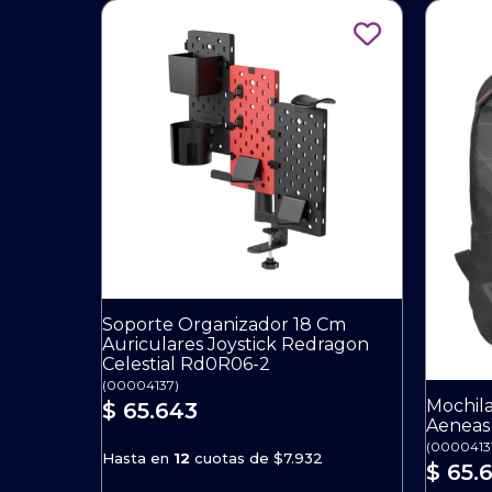
Soporte Organizador 18 Cm
Auriculares Joystick Redragon
Celestial Rd0R06-2
(
00004137
)
Mochil
$ 65.643
Aeneas
(
0000413
Hasta en
12
cuotas de
$7.932
$ 65.