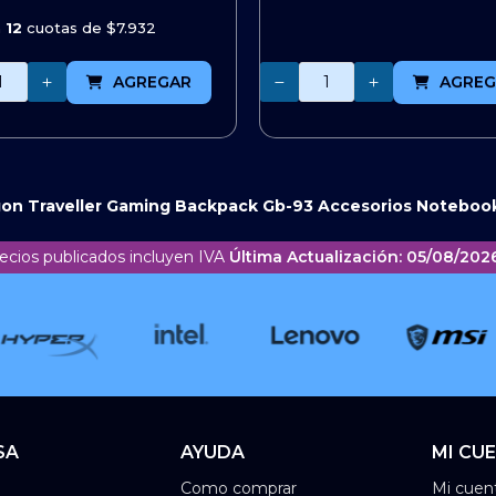
n
12
cuotas de
$7.932
Cantidad
AGREGAR
AGREG
on Traveller Gaming Backpack Gb-93
Accesorios Noteboo
ecios publicados incluyen IVA
Última Actualización: 05/08/2026
SA
AYUDA
MI CU
Como comprar
Mi cuen