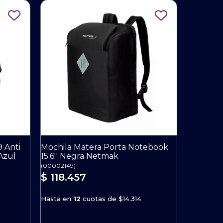
9 Anti
Mochila Matera Porta Notebook
Azul
15.6'' Negra Netmak
(
00002149
)
$ 118.457
Hasta en
12
cuotas de
$14.314