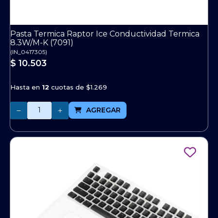
Pasta Termica Raptor Ice Conductividad Termica
8.3W/M-K (7091)
(
IN_0417305
)
$ 10.503
Hasta en
12
cuotas de
$1.269
Cantidad
AGREGAR