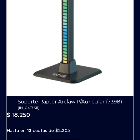
Soporte Raptor Arclaw P/Auricular (7398)
(
IN_0417611
)
$ 18.250
Hasta en
12
cuotas de
$2.205