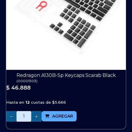
Redragon A130B-Sp Keycaps Scarab Black
(
00001303
)
$ 46.888
Hasta en
12
cuotas de
$5.666
Cantidad
AGREGAR