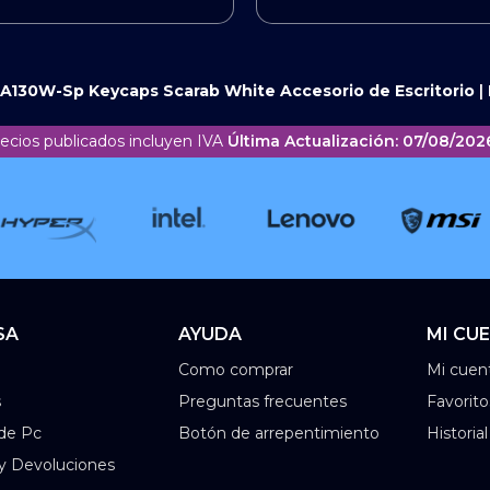
A130W-Sp Keycaps Scarab White
Accesorio de Escritorio
|
recios publicados incluyen IVA
Última Actualización: 07/08/2026
SA
AYUDA
MI CU
Como comprar
Mi cuen
s
Preguntas frecuentes
Favorito
de Pc
Botón de arrepentimiento
Historia
 y Devoluciones