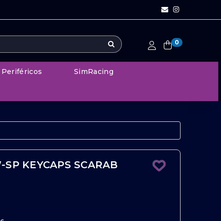
0
Periféricos
SimRacing
-SP KEYCAPS SCARAB