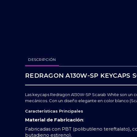
DESCRIPCIÓN
REDRAGON A130W-SP KEYCAPS 
Las keycaps Redragon A130W-SP Scarab White son un conj
mecánicos. Con un diseño elegante en color blanco (Scar
Características Principales
Material de Fabricación
:
Fabricadas con PBT (polibutileno tereftalato), c
butadieno estireno).