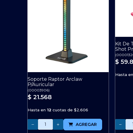
Kit De 
Shot P
(
0000132
$ 59.
Hasta e
Soporte Raptor Arclaw
P/Auricular
(
00003906
)
$ 21.568
Hasta en
12
cuotas de
$2.606
Cantidad
Cantidad
AGREGAR