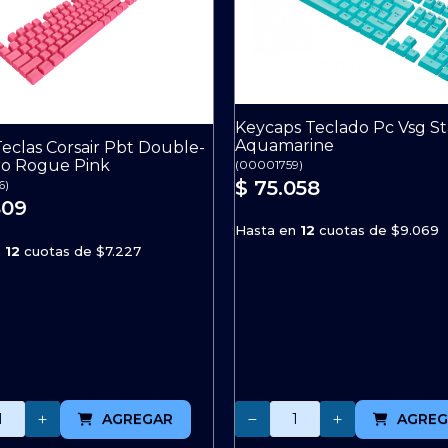
Keycaps Teclado Pc Vsg S
Aquamarine
Teclas Corsair Pbt Double-
ro Rogue Pink
(
00001759
)
$ 75.058
6
)
809
Hasta en
12
cuotas de
$9.069
n
12
cuotas de
$7.227
Cantidad
AGREGAR
AGREG