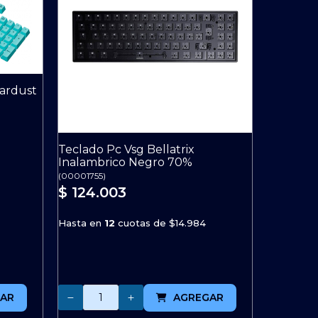
tardust
Teclado Pc Vsg Bellatrix
Inalambrico Negro 70%
(
00001755
)
$ 124.003
Hasta en
12
cuotas de
$14.984
Cantidad
AR
AGREGAR