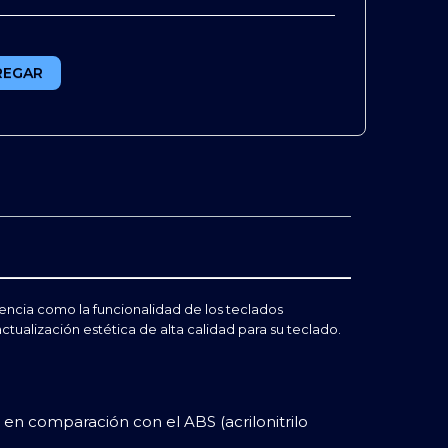
REGAR
encia como la funcionalidad de los teclados
ualización estética de alta calidad para su teclado.
e en comparación con el ABS (acrilonitrilo