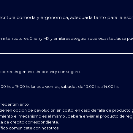
scritura cómoda y ergonómica, adecuada tanto para la escr
n interruptores Cherry MX y similares aseguran que estas teclas se 
correo Argentino , Andreani y con seguro.
0 hs a 19:00 hs lunes a viernes; sabados de 10:00 hs a 14:00 hs.
rrepentimiento
tienen opcion de devolucion sin costo, en caso de falla de producto
imiento el mecanismo es el mismo , debera enviar el producto de regre
ta de credito correspondiente.
ifico comunicate con nosotros.