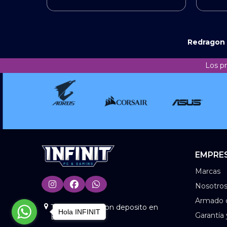
Redragon 
Los p
EMPRE
Marcas
Nosotro
Armado 
Tienda Online con deposito en
Hola INFINIT
Garantía
BS.AS