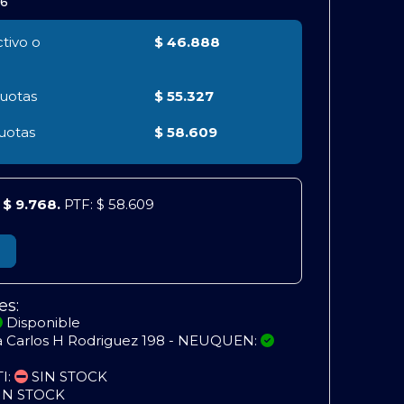
66
tivo o
$ 46.888
uotas
$ 55.327
uotas
$ 58.609
e
$ 9.768.
PTF: $ 58.609
es:
Disponible
a Carlos H Rodriguez 198 - NEUQUEN:
TI:
SIN STOCK
IN STOCK