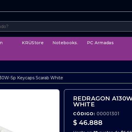
n
KRÜStore
Notebooks.
PC Armadas
30W-Sp Keycaps Scarab White
REDRAGON A130W
WHITE
CÓDIGO:
00001301
$ 46.888