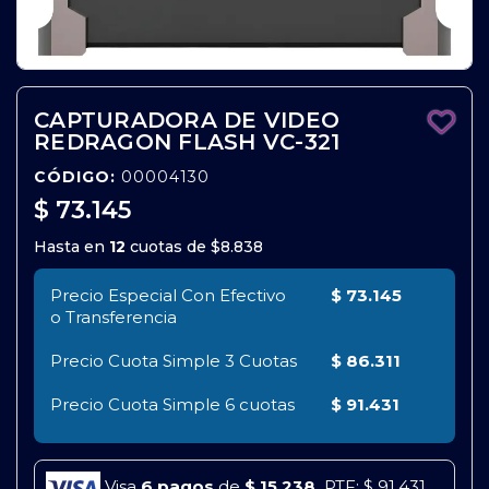
CAPTURADORA DE VIDEO
REDRAGON FLASH VC-321
CÓDIGO:
00004130
$ 73.145
Hasta en
12
cuotas de
$8.838
Precio Especial Con Efectivo
$ 73.145
o Transferencia
Precio Cuota Simple
3 Cuotas
$ 86.311
Precio Cuota Simple
6 cuotas
$ 91.431
Visa
6 pagos
de
$ 15.238.
PTF: $ 91.431