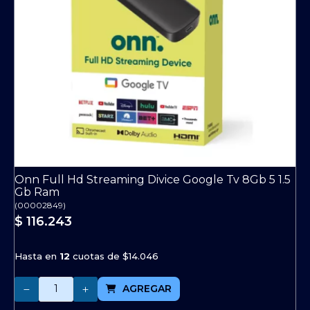
Onn Full Hd Streaming Divice Google Tv 8Gb 5 1.5
Gb Ram
(
00002849
)
$ 116.243
Hasta en
12
cuotas de
$14.046
Cantidad
AGREGAR