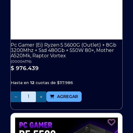
Pc Gamer (Ei) Ryzen 5 5600G (Outlet) + 8Gb
3200Mhz + Ssd 480Gb + 550W 80+, Mother
A520Mk, Raptor Vortex
(
00004176
)
$ 976.439
Hasta en
12
cuotas de
$117.986
Cantidad
AGREGAR