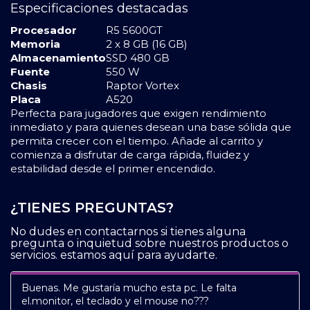
Especificaciones destacadas
Procesador
R5 5600GT
Memoria
2 x 8 GB (16 GB)
Almacenamiento
SSD 480 GB
Fuente
550 W
Chasis
Raptor Vortex
Placa
A520
Perfecta para jugadores que exigen rendimiento
inmediato y para quienes desean una base sólida que
permita crecer con el tiempo. Añade al carrito y
comienza a disfrutar de carga rápida, fluidez y
estabilidad desde el primer encendido.
¿TIENES PREGUNTAS?
No dudes en contactarnos si tienes alguna
pregunta o inquietud sobre nuestros productos o
servicios. estamos aquí para ayudarte.
Buenas. Me gustaría mucho esta pc. Le falta
el.monitor, el teclado y el mouse no???