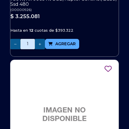
Ssd 480
(
00000926
)
$ 3.255.081
Hasta en
12
cuotas de
$393.322
Cantidad
AGREGAR