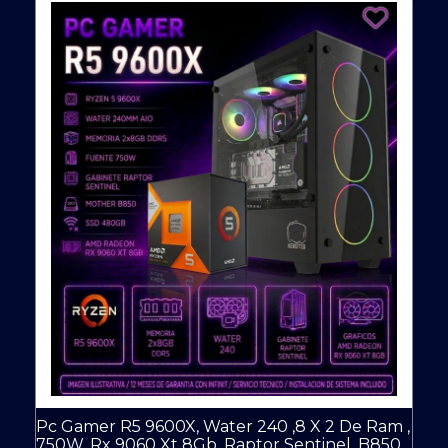
Pc Gamer R5 9600X, Water 240 ,8 X 2 De Ram ,
750W, Rx 9060 Xt 8Gb, Raptor Sentinel, B850,