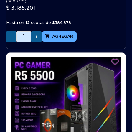
(
00001585
)
$ 3.185.201
Hasta en
12
cuotas de
$384.878
Cantidad
AGREGAR