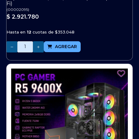
Fi)
(
00002095
)
$ 2.921.780
Hasta en
12
cuotas de
$353.048
Cantidad
AGREGAR