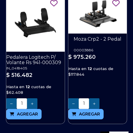
Moza Crp2 - 2 Pedal
00003886
$ 975.260
Pedalera Logitech P/
Volante Rs 941-000309
IN_0418405
Hasta en
12
cuotas de
$117.844
$ 516.482
Hasta en
12
cuotas de
$62.408
Cantidad
Cantidad
AGREGAR
AGREGAR