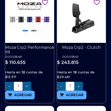
Moza Crp2 Performance
Moza Crp2 - Clutch
Kit
00003848
00003849
$ 110.655
$ 243.815
Hasta en
12
cuotas de
Hasta en
12
cuotas de
$13.371
$29.461
Cantidad
Cantidad
AGREGAR
AGREGAR